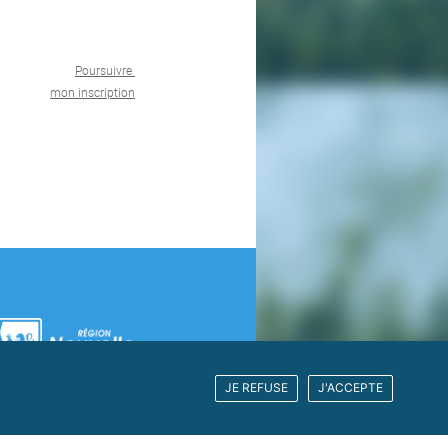
Poursuivre
mon inscription
JE REFUSE
J'ACCEPTE