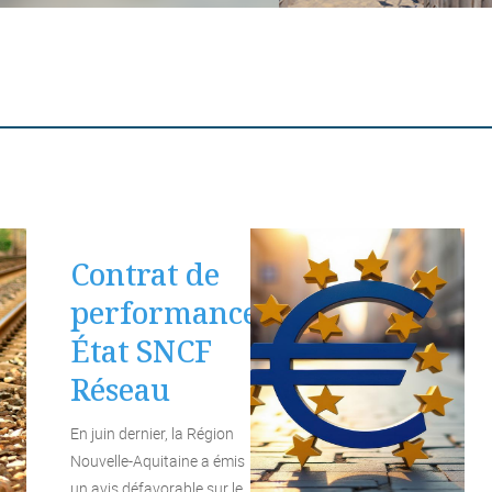
Contrat de
performance
État SNCF
Réseau
En juin dernier, la Région
Nouvelle-Aquitaine a émis
un avis défavorable sur le