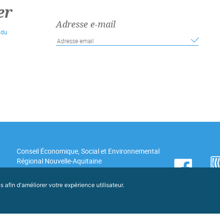
er
Adresse e-mail
 du
Conseil Économique, Social et Environnemental
Régional Nouvelle-Aquitaine
Hôtel de Région - CS 81383
14 rue François de Sourdis - 33077 Bordeaux
FACEBOOK
afin d'améliorer votre expérience utilisateur.
cedex
05 57 57 80 80