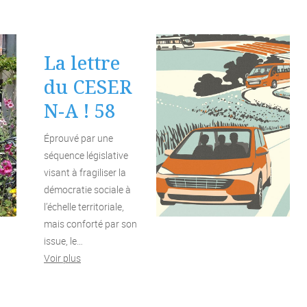
La lettre
du CESER
N-A ! 58
Éprouvé par une
séquence législative
visant à fragiliser la
démocratie sociale à
l’échelle territoriale,
mais conforté par son
issue, le…
Voir plus