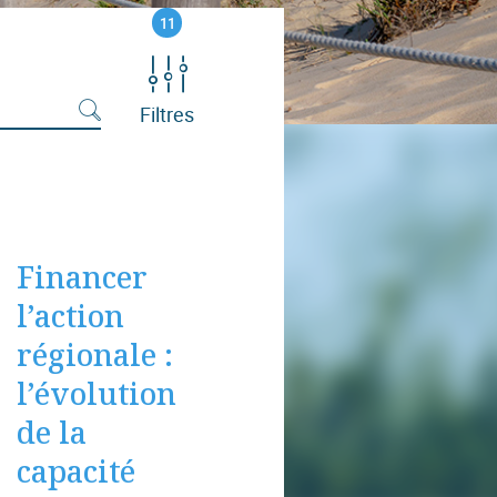
11
Filtres
Financer
l’action
régionale :
l’évolution
de la
capacité