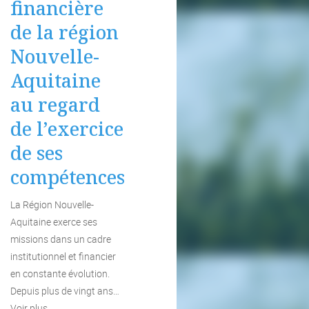
financière
de la région
Nouvelle-
Aquitaine
au regard
de l’exercice
de ses
compétences
La Région Nouvelle-
Aquitaine exerce ses
missions dans un cadre
institutionnel et financier
en constante évolution.
Depuis plus de vingt ans…
Voir plus