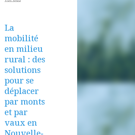
La
mobilité
en milieu
rural : des
solutions
pour se
déplacer
par monts
et par
vaux en
Nouvelle-