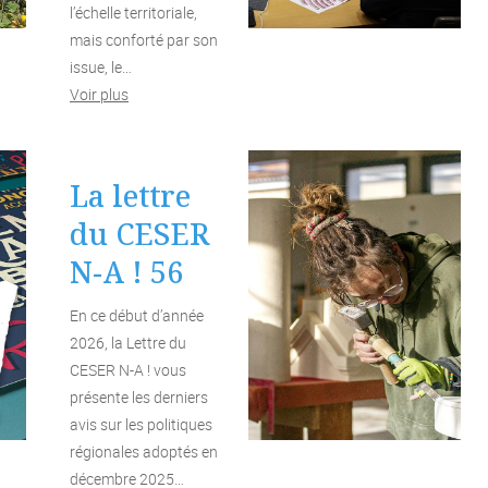
l’échelle territoriale,
mais conforté par son
issue, le…
Voir plus
La lettre
du CESER
N-A ! 56
En ce début d’année
2026, la Lettre du
CESER N-A ! vous
présente les derniers
avis sur les politiques
régionales adoptés en
décembre 2025…