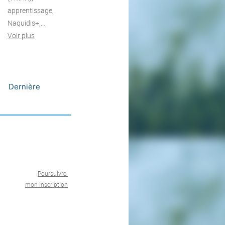
apprentissage,
Naquidis+,…
Voir plus
Dernière
uivant
Poursuivre
mon inscription