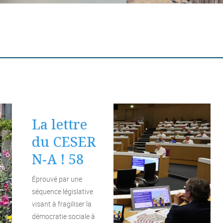
La lettre
du CESER
N-A ! 58
Éprouvé par une
séquence législative
visant à fragiliser la
démocratie sociale à