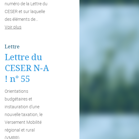
numéro de la Lettre du
CESER et sur laquelle
des éléments de…
Voir plus
Lettre
Lettre du
CESER N-A
! n° 55
Orientations
budgétaires et
instauration d’une
nouvelle taxation, le
Versement Mobilité
régional et rural
(VMRR),