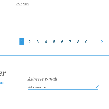
Voir plus
1
2
3
4
5
6
7
8
9
S
er
Adresse e-mail
 du