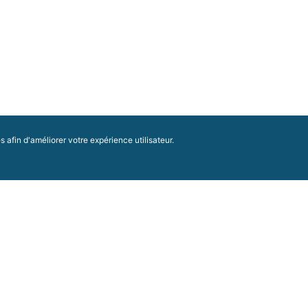
afin d'améliorer votre expérience utilisateur.
Conseil Économique, Social et Environnemental
Régional Nouvelle-Aquitaine
Hôtel de Région - CS 81383
14 rue François de Sourdis - 33077 Bordeaux
FACEBOOK
cedex
05 57 57 80 80