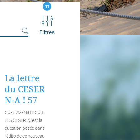
11
Filtres
La lettre
du CESER
N-A ! 57
QUEL AVENIR POUR
LES CESER ?C’est la
question posée dans
l’édito de ce nouveau